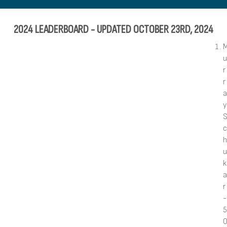
2024 LEADERBOARD - UPDATED OCTOBER 23RD, 2024
u
r
r
a
y
c
h
u
k
a
r
-
5